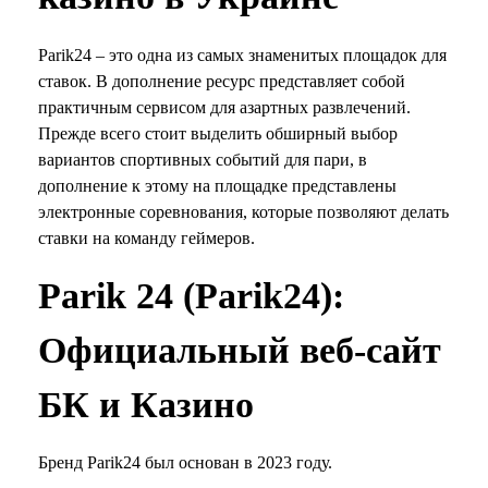
Parik24 – это одна из самых знаменитых площадок для
ставок. В дополнение ресурс представляет собой
практичным сервисом для азартных развлечений.
Прежде всего стоит выделить обширный выбор
вариантов спортивных событий для пари, в
дополнение к этому на площадке представлены
электронные соревнования, которые позволяют делать
ставки на команду геймеров.
Parik 24 (Parik24):
Официальный веб-сайт
БК и Казино
Бренд Parik24 был основан в 2023 году.