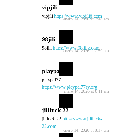
vipjili
vipjili
https://www.vipjiliji.com
enero 14, 2026 at 7:44 am
98jili
98jili
https://www.98jilig.com
enero 14, 2026 at 7:59 am
playpal77
playpal77
https://www.playpal77sy.org
enero 14, 2026 at 8:11 am
jililuck 22
jililuck 22
https://www.jililuck-
22.com
enero 14, 2026 at 8:17 am