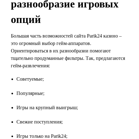
разнообразие игровых
опций
Большая часть возможностей сайта Parik24 казино –
это огромный выбор гейм-аппаратов.
Ориентироваться в их разнообразии помогают
тщательно продуманные фильтры. Так, предлагаются
гейм-развлечения:
Советуемые;
Популярные;
Игры на крупный выигрыш;
Свежие поступления;
Игры только на Parik24;