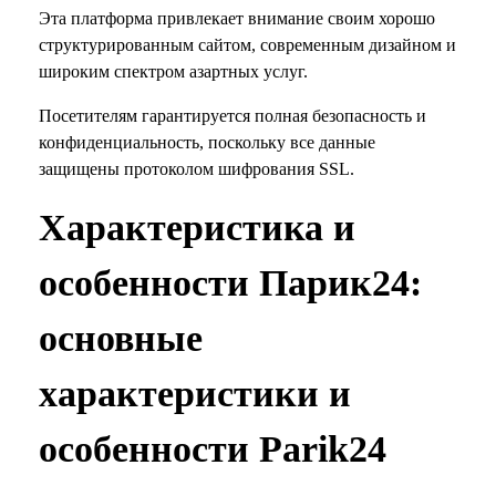
Эта платформа привлекает внимание своим хорошо
структурированным сайтом, современным дизайном и
широким спектром азартных услуг.
Посетителям гарантируется полная безопасность и
конфиденциальность, поскольку все данные
защищены протоколом шифрования SSL.
Характеристика и
особенности Парик24:
основные
характеристики и
особенности Parik24