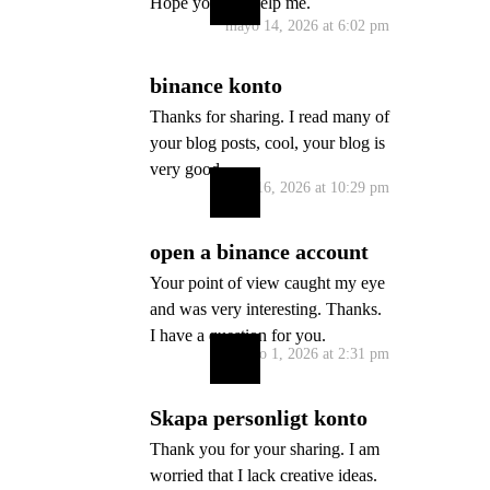
Hope you can help me.
mayo 14, 2026 at 6:02 pm
binance konto
Thanks for sharing. I read many of
your blog posts, cool, your blog is
very good.
mayo 16, 2026 at 10:29 pm
open a binance account
Your point of view caught my eye
and was very interesting. Thanks.
I have a question for you.
junio 1, 2026 at 2:31 pm
Skapa personligt konto
Thank you for your sharing. I am
worried that I lack creative ideas.