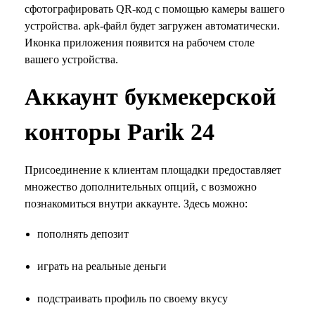
сфотографировать QR-код с помощью камеры вашего
устройства. apk-файл будет загружен автоматически.
Иконка приложения появится на рабочем столе
вашего устройства.
Аккаунт букмекерской
конторы Parik 24
Присоединение к клиентам площадки предоставляет
множество дополнительных опций, с возможно
познакомиться внутри аккаунте. Здесь можно:
пополнять депозит
играть на реальные деньги
подстраивать профиль по своему вкусу