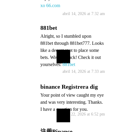
xo 66.com
abril 14, 2026 at 7:32 am
881bet
Alright, so I stumbled upon
881bet through 881bet777. Looks
like a decent spot to place some
bets. Wish me luck! Check it out
yourselves:
881bet
abril 14, 2026 at 7:33 am
binance Registrera dig
Your point of view caught my eye
and was very interesting. Thanks.
I have a question for you.
abril 22, 2026 at 6:52 pm
注册Binance