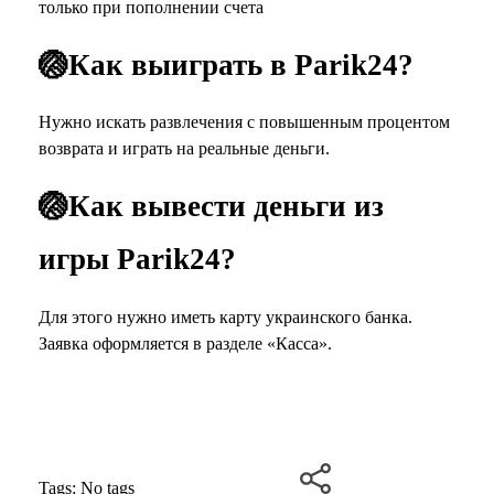
только при пополнении счета
🏐Как выиграть в Parik24?
Нужно искать развлечения с повышенным процентом
возврата и играть на реальные деньги.
🏐Как вывести деньги из
игры Parik24?
Для этого нужно иметь карту украинского банка.
Заявка оформляется в разделе «Касса».
Tags: No tags