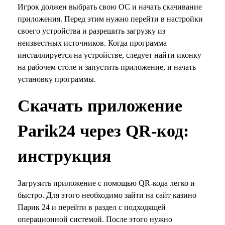
Игрок должен выбрать свою ОС и начать скачивание
приложения. Перед этим нужно перейти в настройки
своего устройства и разрешить загрузку из
неизвестных источников. Когда программа
инсталлируется на устройстве, следует найти иконку
на рабочем столе и запустить приложение, и начать
установку программы.
Скачать приложение
Parik24 через QR-код:
инструкция
Загрузить приложение с помощью QR-кода легко и
быстро. Для этого необходимо зайти на сайт казино
Парик 24 и перейти в раздел с подходящей
операционной системой. После этого нужно