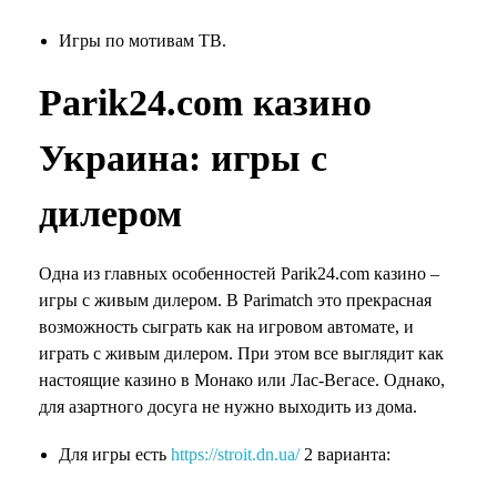
Игры по мотивам ТВ.
Parik24.com казино
Украина: игры с
дилером
Одна из главных особенностей Parik24.com казино –
игры с живым дилером. В Parimatch это прекрасная
возможность сыграть как на игровом автомате, и
играть с живым дилером. При этом все выглядит как
настоящие казино в Монако или Лас-Вегасе. Однако,
для азартного досуга не нужно выходить из дома.
Для игры есть
https://stroit.dn.ua/
2 варианта: