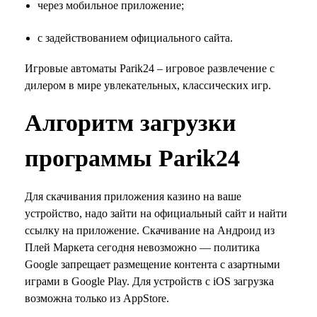
через мобильное приложение;
с задействованием официального сайта.
Игровые автоматы Parik24 – игровое развлечение с
дилером в мире увлекательных, классических игр.
Алгоритм загрузки
программы Parik24
Для скачивания приложения казино на ваше
устройство, надо зайти на официальный сайт и найти
ссылку на приложение. Скачивание на Андроид из
Плей Маркета сегодня невозможно — политика
Google запрещает размещение контента с азартными
играми в Google Play. Для устройств с iOS загрузка
возможна только из AppStore.