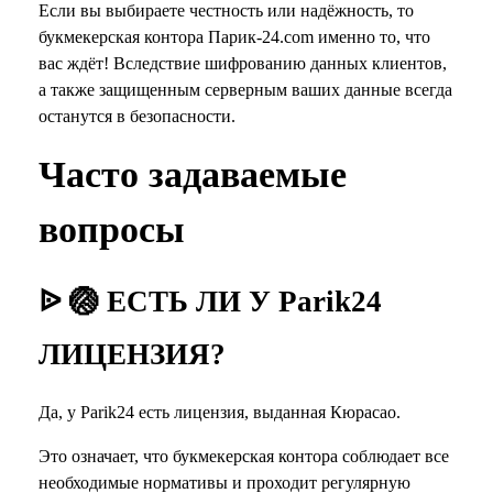
Если вы выбираете честность или надёжность, то
букмекерская контора Парик-24.com именно то, что
вас ждёт! Вследствие шифрованию данных клиентов,
а также защищенным серверным ваших данные всегда
останутся в безопасности.
Часто задаваемые
вопросы
ᐉ 🏐 ЕСТЬ ЛИ У Parik24
ЛИЦЕНЗИЯ?
Да, у Parik24 есть лицензия, выданная Кюрасао.
Это означает, что букмекерская контора соблюдает все
необходимые нормативы и проходит регулярную