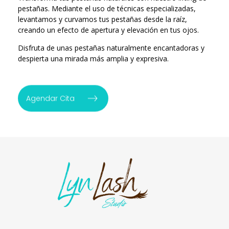
pestañas. Mediante el uso de técnicas especializadas,
levantamos y curvamos tus pestañas desde la raíz,
creando un efecto de apertura y elevación en tus ojos.
Disfruta de unas pestañas naturalmente encantadoras y
despierta una mirada más amplia y expresiva.
Agendar Cita
LynLash Studio
Extensiones de Pestañas en Miami Fl