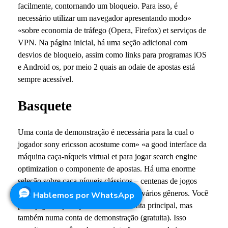
facilmente, contornando um bloqueio. Para isso, é
necessário utilizar um navegador apresentando modo»
«sobre economia de tráfego (Opera, Firefox) et serviços de
VPN. Na página inicial, há uma seção adicional com
desvios de bloqueio, assim como links para programas iOS
e Android os, por meio 2 quais an odaie de apostas está
sempre acessível.
Basquete
Uma conta de demonstração é necessária para la cual o
jogador sony ericsson acostume com» «a good interface da
máquina caça-níqueis virtual et para jogar search engine
optimization o componente de apostas. Há uma enorme
seleção sobre caça-níqueis clássicos – centenas de jogos
com design aesthetic e sonoro first, de vários gêneros. Você
Hablemos por WhatsApp
pode jogar caça-níqueis não só na conta principal, mas
também numa conta de demonstração (gratuita). Isso