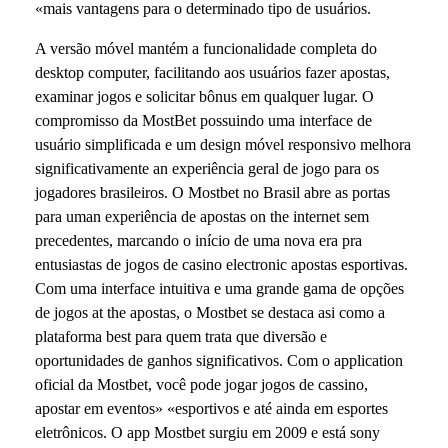
«mais vantagens para o determinado tipo de usuários.
A versão móvel mantém a funcionalidade completa do
desktop computer, facilitando aos usuários fazer apostas,
examinar jogos e solicitar bônus em qualquer lugar. O
compromisso da MostBet possuindo uma interface de
usuário simplificada e um design móvel responsivo melhora
significativamente an experiência geral de jogo para os
jogadores brasileiros. O Mostbet no Brasil abre as portas
para uman experiência de apostas on the internet sem
precedentes, marcando o início de uma nova era pra
entusiastas de jogos de casino electronic apostas esportivas.
Com uma interface intuitiva e uma grande gama de opções
de jogos at the apostas, o Mostbet se destaca asi como a
plataforma best para quem trata que diversão e
oportunidades de ganhos significativos. Com o application
oficial da Mostbet, você pode jogar jogos de cassino,
apostar em eventos» «esportivos e até ainda em esportes
eletrônicos. O app Mostbet surgiu em 2009 e está sony