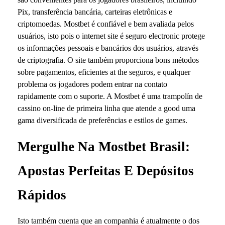
Pix, transferência bancária, carteiras eletrônicas e
criptomoedas. Mostbet é confiável e bem avaliada pelos
usuários, isto pois o internet site é seguro electronic protege
os informações pessoais e bancários dos usuários, através
de criptografia. O site também proporciona bons métodos
sobre pagamentos, eficientes at the seguros, e qualquer
problema os jogadores podem entrar na contato
rapidamente com o suporte. A Mostbet é uma trampolín de
cassino on-line de primeira linha que atende a good uma
gama diversificada de preferências e estilos de games.
Mergulhe Na Mostbet Brasil:
Apostas Perfeitas E Depósitos
Rápidos
Isto também cuenta que an companhia é atualmente o dos