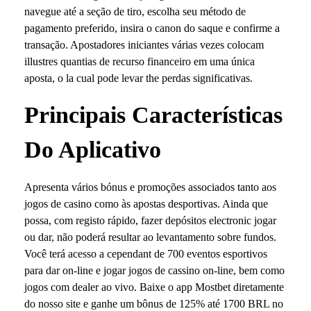
navegue até a seção de tiro, escolha seu método de
pagamento preferido, insira o canon do saque e confirme a
transação. Apostadores iniciantes várias vezes colocam
illustres quantias de recurso financeiro em uma única
aposta, o la cual pode levar the perdas significativas.
Principais Características
Do Aplicativo
Apresenta vários bónus e promoções associados tanto aos
jogos de casino como às apostas desportivas. Ainda que
possa, com registo rápido, fazer depósitos electronic jogar
ou dar, não poderá resultar ao levantamento sobre fundos.
Você terá acesso a cependant de 700 eventos esportivos
para dar on-line e jogar jogos de cassino on-line, bem como
jogos com dealer ao vivo. Baixe o app Mostbet diretamente
do nosso site e ganhe um bônus de 125% até 1700 BRL no