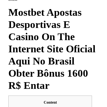
Mostbet Apostas
Desportivas E
Casino On The
Internet Site Oficial
Aqui No Brasil
Obter Bônus 1600
R$ Entar
Content