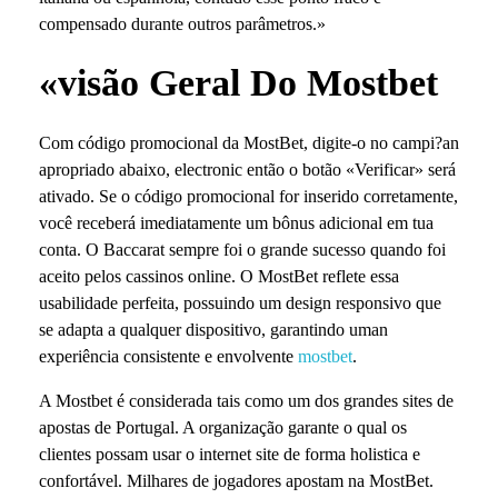
compensado durante outros parâmetros.»
«visão Geral Do Mostbet
Com código promocional da MostBet, digite-o no campi?an
apropriado abaixo, electronic então o botão «Verificar» será
ativado. Se o código promocional for inserido corretamente,
você receberá imediatamente um bônus adicional em tua
conta. O Baccarat sempre foi o grande sucesso quando foi
aceito pelos cassinos online. O MostBet reflete essa
usabilidade perfeita, possuindo um design responsivo que
se adapta a qualquer dispositivo, garantindo uman
experiência consistente e envolvente
mostbet
.
A Mostbet é considerada tais como um dos grandes sites de
apostas de Portugal. A organização garante o qual os
clientes possam usar o internet site de forma holistica e
confortável. Milhares de jogadores apostam na MostBet.