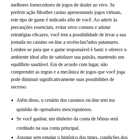
melhores fornecedores de jogos de dealer ao vivo. Se
preferir ação Mostbet casino apresentando jogos virtuais,
este tipo de game é indicado afin de você. Ao aderir às
precauções essenciais, evitar erros comuns e adotar
estratégias eficazes, você tem a possibilidade de levar a sua
jornada no cassino on-line a recém-lan?ados patamares.
Lembre-se para que o game responsável é basic e oferece u
ambiente ideal afin de satisfazer sua paixão, mantendo um
equilíbrio saudável. Em de acordo com lugar, não
comprender as regras e a mecânica de jogos que você joga
pode diminuir significativamente suas possibilities de
sucesso.
Além disso, u cenário dos cassinos on-line tem teu
quinhão de operadores inescrupulosos.
Se você ganhar, um dinheiro da conta de bônus será
creditado na sua conta principal.
Apostar sem estudar o histórico dos times, condições dos