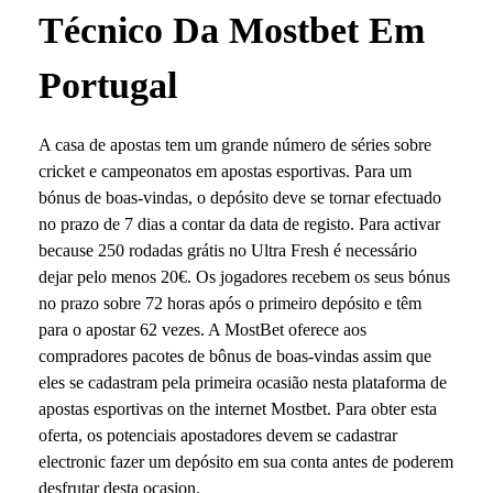
Técnico Da Mostbet Em
Portugal
A casa de apostas tem um grande número de séries sobre
cricket e campeonatos em apostas esportivas. Para um
bónus de boas-vindas, o depósito deve se tornar efectuado
no prazo de 7 dias a contar da data de registo. Para activar
because 250 rodadas grátis no Ultra Fresh é necessário
dejar pelo menos 20€. Os jogadores recebem os seus bónus
no prazo sobre 72 horas após o primeiro depósito e têm
para o apostar 62 vezes. A MostBet oferece aos
compradores pacotes de bônus de boas-vindas assim que
eles se cadastram pela primeira ocasião nesta plataforma de
apostas esportivas on the internet Mostbet. Para obter esta
oferta, os potenciais apostadores devem se cadastrar
electronic fazer um depósito em sua conta antes de poderem
desfrutar desta ocasion.