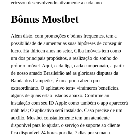
ericsson desenvolvendo ativamente a cada ano.
Bônus Mostbet
Além disto, com promoções e bónus frequentes, tem a
possibilidade de aumentar as suas hipóteses de conseguir
lucro. Há thirteen anos no setor, Giba Imóveis tem como
um dos principais propósitos, a realização do sonho do
próprio imóvel. Aqui, cada liga, cada campeonato, a partir
de nosso amado Brasileirão até as gloriosas disputas da
Banda dos Campeões, é uma porta aberta pro
extraordinário. O aplicativo tem» «inúmeros benefícios,
alguns de quais estão listados abaixo. Confirme an
instalação com seu ID Apple como também o app aparecerá
mhh tela; O aplicativo será instalado. Caso precise de um
auxílio, Mostbet constantemente tem um atendente
disponível para lo ajudar, o serviço de suporte ao cliente
fica disponível 24 horas por dia, 7 dias por semana.