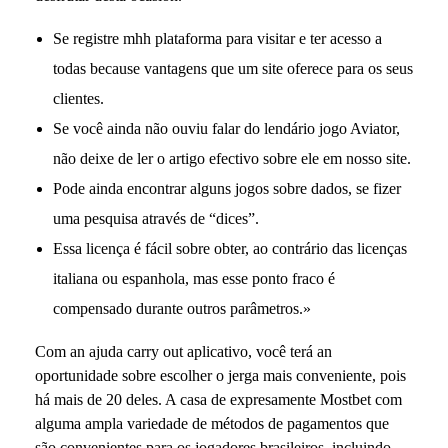
Se registre mhh plataforma para visitar e ter acesso a
todas because vantagens que um site oferece para os seus
clientes.
Se você ainda não ouviu falar do lendário jogo Aviator,
não deixe de ler o artigo efectivo sobre ele em nosso site.
Pode ainda encontrar alguns jogos sobre dados, se fizer
uma pesquisa através de “dices”.
Essa licença é fácil sobre obter, ao contrário das licenças
italiana ou espanhola, mas esse ponto fraco é
compensado durante outros parâmetros.»
Com an ajuda carry out aplicativo, você terá an
oportunidade sobre escolher o jerga mais conveniente, pois
há mais de 20 deles. A casa de expresamente Mostbet com
alguma ampla variedade de métodos de pagamentos que
são convenientes para os jogadores brasileiros, incluindo