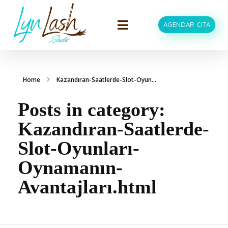
AGENDAR CITA
LynLash Studio
Extensiones de Pestañas en Miami Fl
Home
Kazandıran-Saatlerde-Slot-Oyun...
Posts in category:
Kazandıran-Saatlerde-
Slot-Oyunları-
Oynamanın-
Avantajları.html