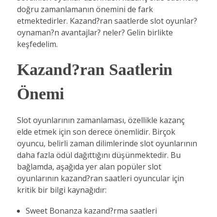
doğru zamanlamanın önemini de fark
etmektedirler.​ Kazand?ran saatlerde slot oyunlar?
oynaman?n avantajlar? neler? Gelin birlikte
keşfedelim.​
Kazand?ran Saatlerin
Önemi
Slot oyunlarının zamanlaması, özellikle kazanç
elde etmek için son derece önemlidir.​ Birçok
oyuncu, belirli zaman dilimlerinde slot oyunlarının
daha fazla ödül dağıttığını düşünmektedir.​ Bu
bağlamda, aşağıda yer alan popüler slot
oyunlarının kazand?ran saatleri oyuncular için
kritik bir bilgi kaynağıdır:
Sweet Bonanza kazand?rma saatleri