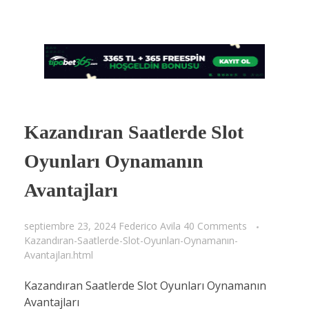
Kazandıran Saatlerde Slot
Oyunları Oynamanın
Avantajları
septiembre 23, 2024
Federico Avila
40 Comments
Kazandıran-Saatlerde-Slot-Oyunları-Oynamanın-
Avantajları.html
Kazandıran Saatlerde Slot Oyunları Oynamanın
Avantajları