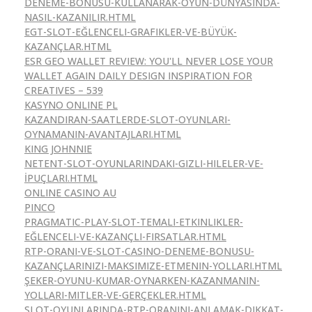
DENEME-BONUSU-KULLANARAK-OYUN-DÜNYASINDA-
NASIL-KAZANILIR.HTML
EGT-SLOT-EĞLENCELI-GRAFIKLER-VE-BÜYÜK-
KAZANÇLAR.HTML
ESR GEO WALLET REVIEW: YOU'LL NEVER LOSE YOUR
WALLET AGAIN DAILY DESIGN INSPIRATION FOR
CREATIVES – 539
KASYNO ONLINE PL
KAZANDIRAN-SAATLERDE-SLOT-OYUNLARI-
OYNAMANIN-AVANTAJLARI.HTML
KING JOHNNIE
NETENT-SLOT-OYUNLARINDAKI-GIZLI-HILELER-VE-
İPUÇLARI.HTML
ONLINE CASINO AU
PINCO
PRAGMATIC-PLAY-SLOT-TEMALI-ETKINLIKLER-
EĞLENCELI-VE-KAZANÇLI-FIRSATLAR.HTML
RTP-ORANI-VE-SLOT-CASINO-DENEME-BONUSU-
KAZANÇLARINIZI-MAKSIMIZE-ETMENIN-YOLLARI.HTML
ŞEKER-OYUNU-KUMAR-OYNARKEN-KAZANMANIN-
YOLLARI-MITLER-VE-GERÇEKLER.HTML
SLOT-OYUNLARINDA-RTP-ORANINI-ANLAMAK-DIKKAT-