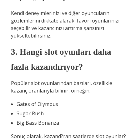
Kendi deneyimlerinizi ve diğer oyuncuların
gözlemlerini dikkate alarak, favori oyunlarınızı
seçebilir ve kazancınızı artırma şansınızı
yükseltebilirsiniz.​
3.​ Hangi slot oyunları daha
fazla kazandırıyor?
Popüler slot oyunlarından bazıları, özellikle
kazanç oranlarıyla bilinir, örneğin:
Gates of Olympus
Sugar Rush
Big Bass Bonanza
Sonuç olarak, kazand?ran saatlerde slot oyunlar?