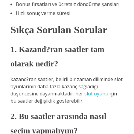
Bonus fırsatları ve ücretsiz döndürme şansları
Hızlı sonuç verme süresi
Sıkça Sorulan Sorular
1.​ Kazand?ran saatler tam
olarak nedir?
kazand?ran saatler, belirli bir zaman diliminde slot
oyunlarının daha fazla kazanç sağladığı
düşüncesine dayanmaktadır.​ her
slot oyunu
için
bu saatler değişiklik gösterebilir.​
2.​ Bu saatler arasında nasıl
seçim yapmalıyım?